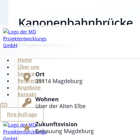
Kanonenbahnbrücke
Zum
Inhalt
springen
Home
Über uns
Service
Ort
Referenzen
39114 Magdeburg
Angebote
Kontakt
Wohnen
über der Alten Elbe
Ihre Anfrage
Zukunftsvision
Bebauung Magdeburg